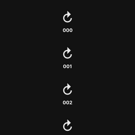
000
001
002