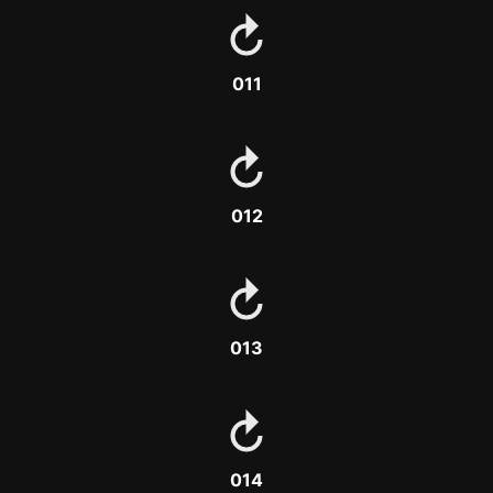
011
012
013
014