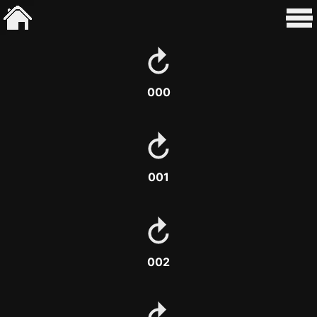
000
001
002