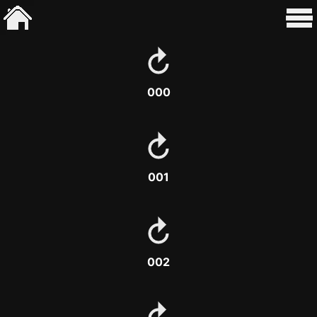
000
001
002