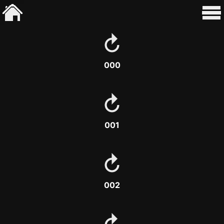
000
001
002