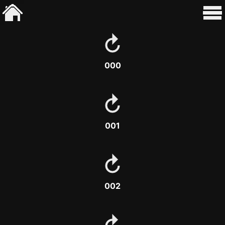
000
001
002