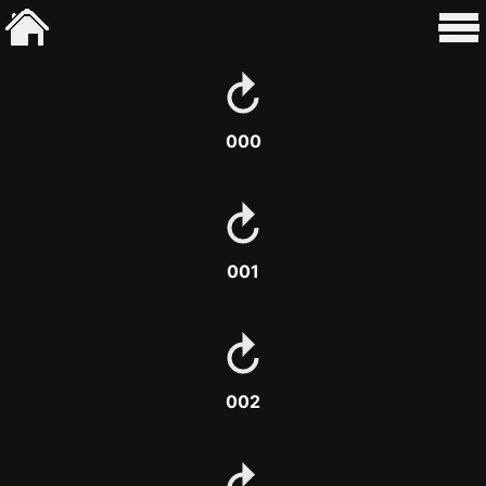
000
001
002