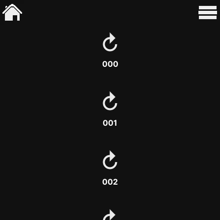
000
001
002