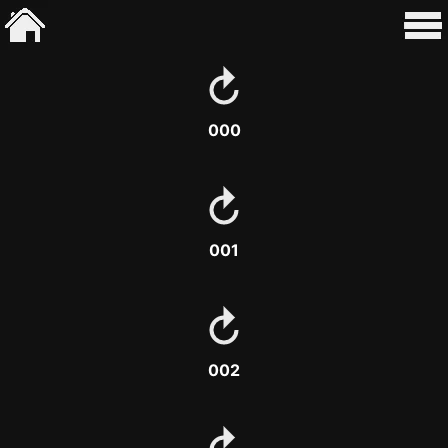
000
001
002