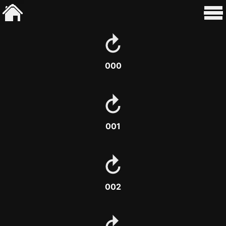
000
001
002