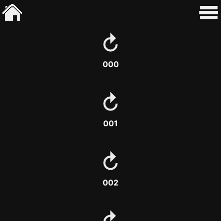
000
001
002