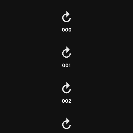
000
001
002