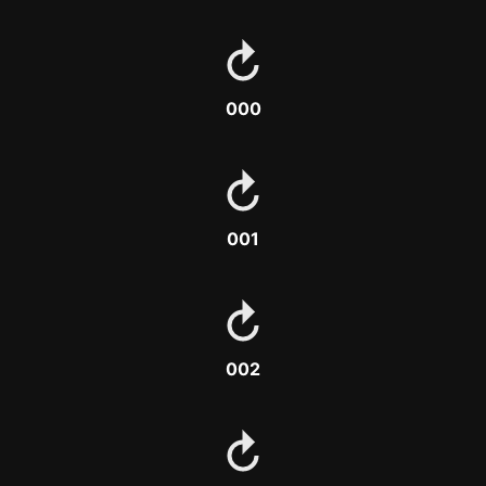
000
001
002