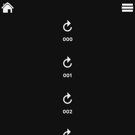
000
001
002