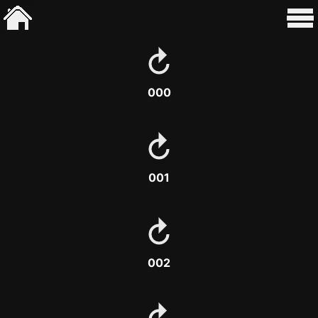
000
001
002