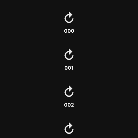
000
001
002