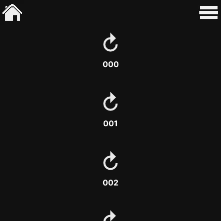
000
001
002