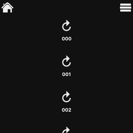
000
001
002