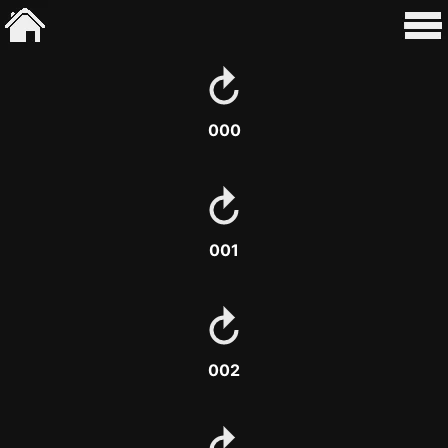
000
001
002