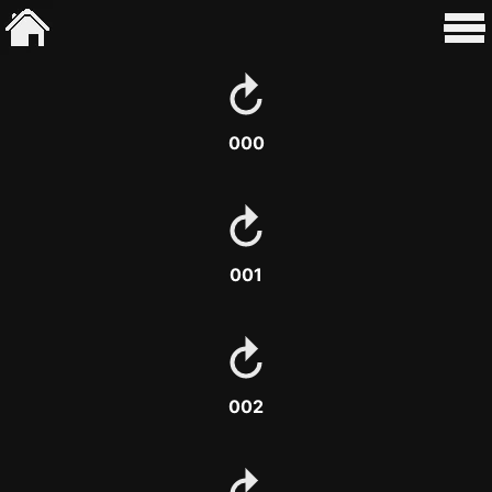
000
001
002