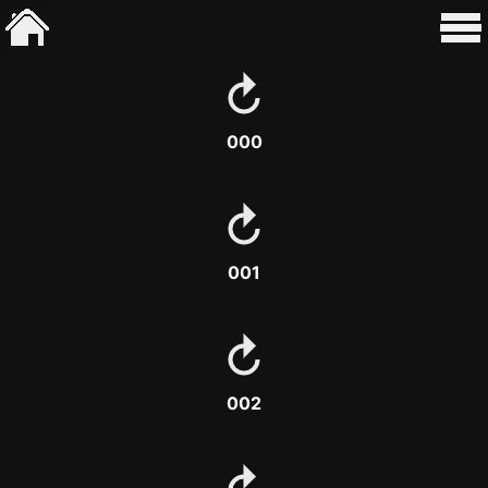
000
001
002