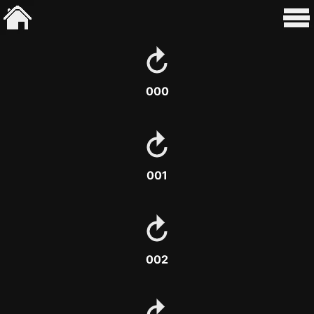
000
001
002