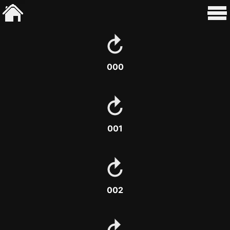
000
001
002