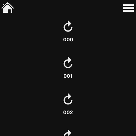
000
001
002