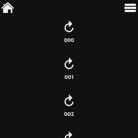
000
001
002