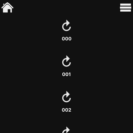
000
001
002