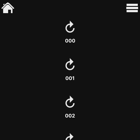
000
001
002