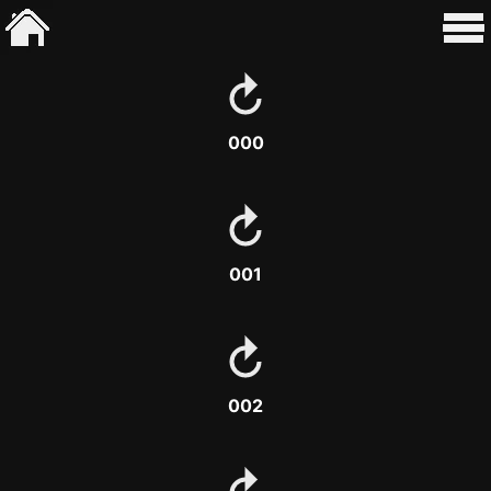
000
001
002