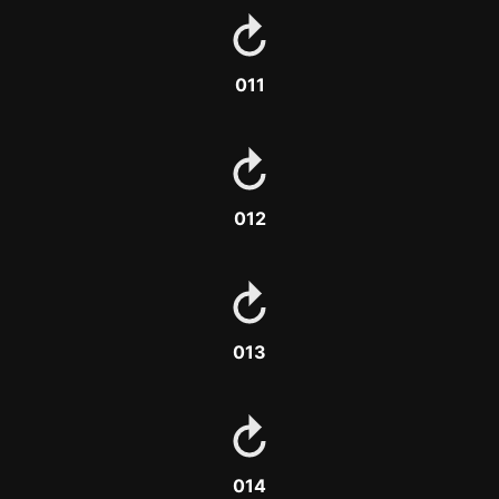
011
012
013
014