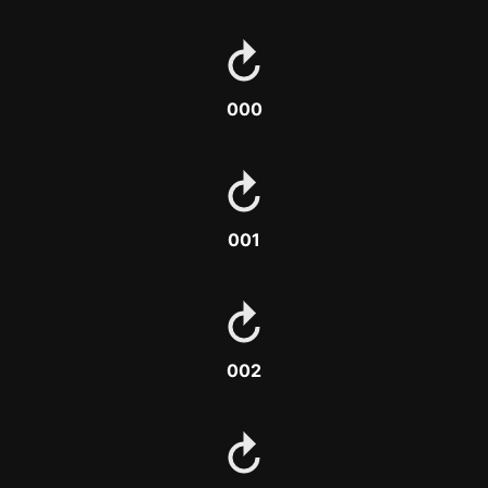
000
001
002