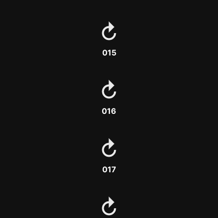
015
016
017