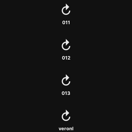
011
012
013
veronline