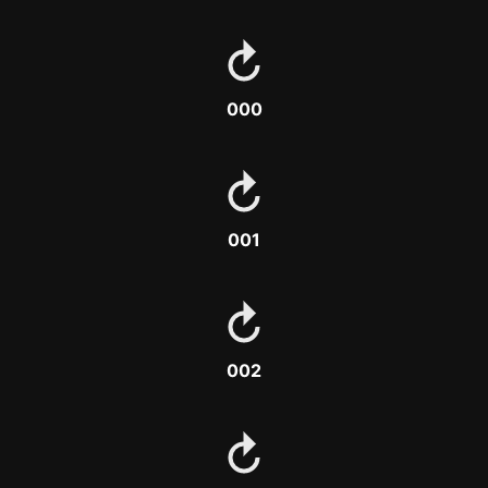
000
001
002