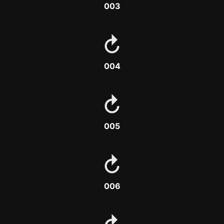
003
004
005
006