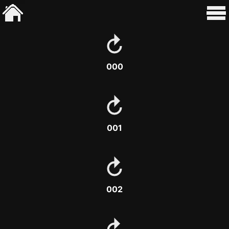
000
001
002