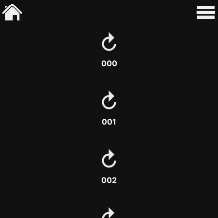
000
001
002