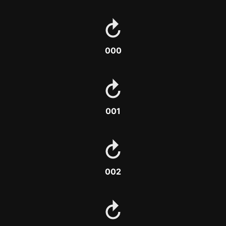
000
001
002