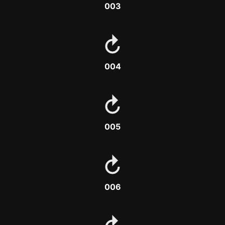
003
004
005
006