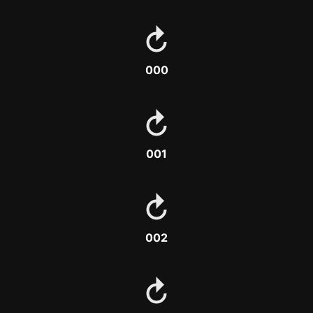
000
001
002