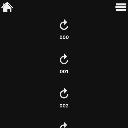
000
001
002