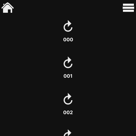
000
001
002