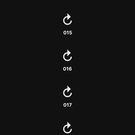
015
016
017