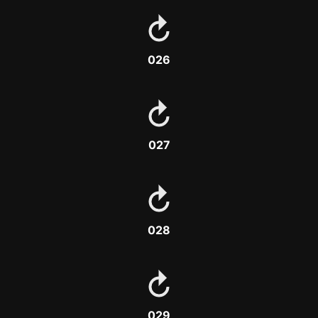
026
027
028
029