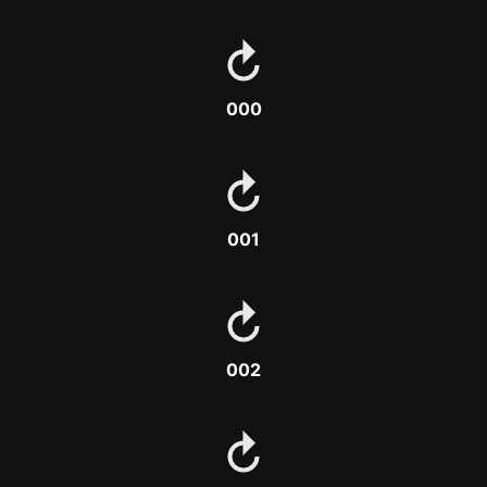
000
001
002