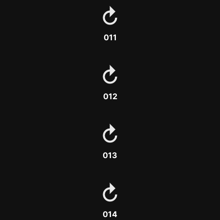
011
012
013
014