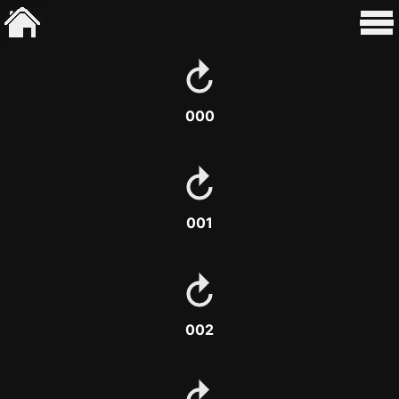
000
001
002