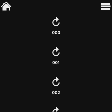
000
001
002