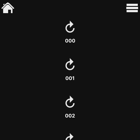
000
001
002