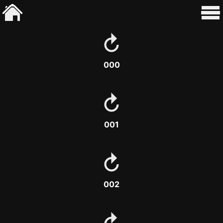
000
001
002