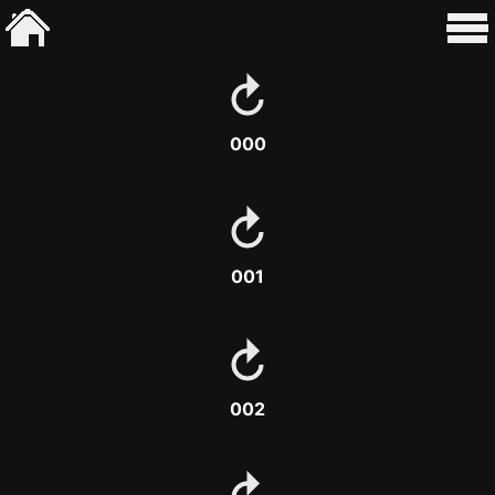
000
001
002