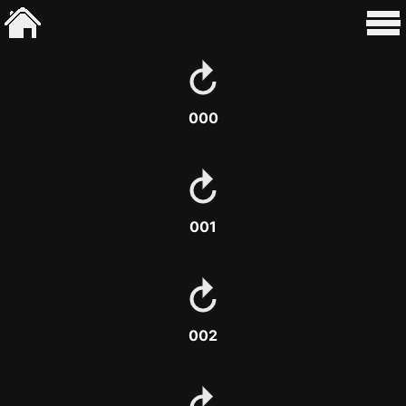
000
001
002