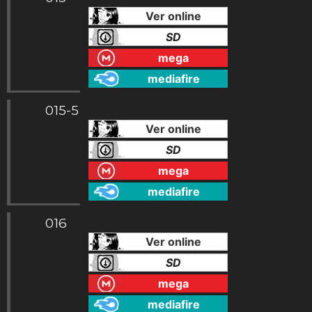
Ver online
SD
mega
mediafire
015-5
Ver online
SD
mega
mediafire
016
Ver online
SD
mega
mediafire