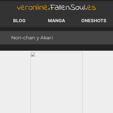
veronline.
FallenSoul
.es
BLOG
MANGA
ONESHOTS
Non-chan y Akari