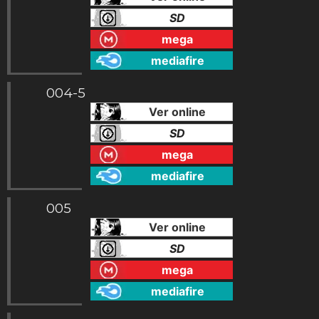
SD
mega
mediafire
004-5
Ver online
SD
mega
mediafire
005
Ver online
SD
mega
mediafire