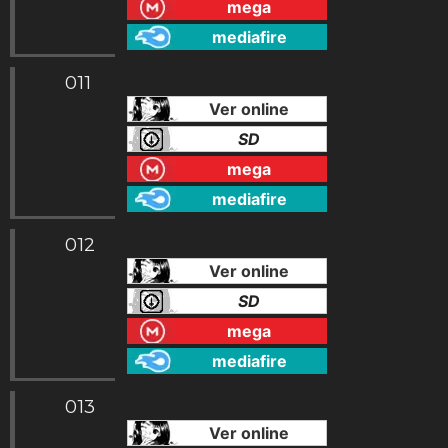
mega
mediafire
011
Ver online
SD
mega
mediafire
012
Ver online
SD
mega
mediafire
013
Ver online